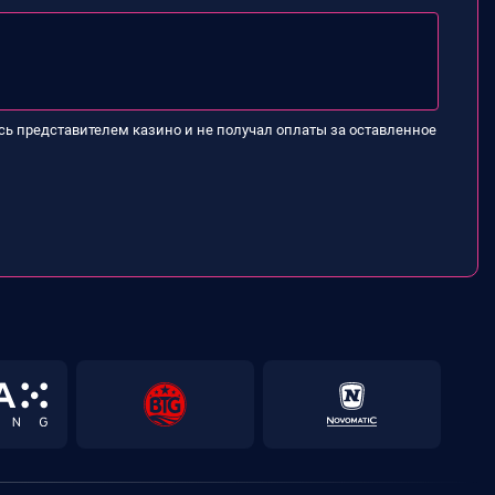
сь представителем казино и не получал оплаты за оставленное