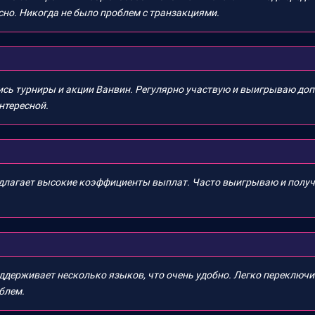
сно. Никогда не было проблем с транзакциями.
сь турниры и акции Ванвин. Регулярно участвую и выигрываю доп
нтересной.
длагает высокие коэффициенты выплат. Часто выигрываю и получа
ддерживает несколько языков, что очень удобно. Легко переключит
блем.