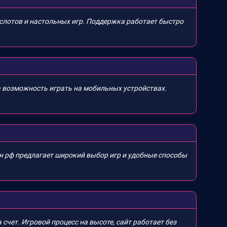
 слотов и настольных игр. Поддержка работает быстро
 возможность играть на мобильных устройствах.
 рф предлагает широкий выбор игр и удобные способы
счет. Игровой процесс на высоте, сайт работает без