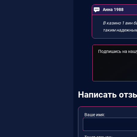
Анна 1988
В казино 1 вин 
таким надежным
Подпишись на нашу
Написать отз
Ваше имя: