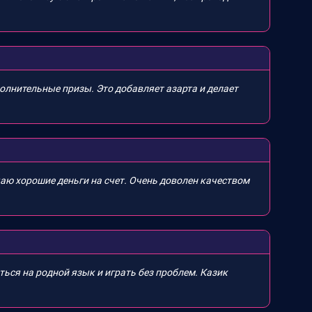
олнительные призы. Это добавляет азарта и делает
ю хорошие деньги на счет. Очень доволен качеством
ься на родной язык и играть без проблем. Казик