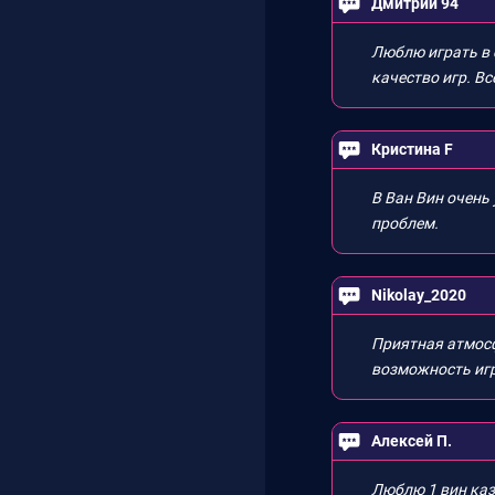
Дмитрий 94
Люблю играть в 
качество игр. Вс
Кристина F
В Ван Вин очень
проблем.
Nikolay_2020
Приятная атмосф
возможность игр
Алексей П.
Люблю 1 вин каз